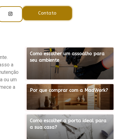
Contato
Como escolher um assoalho para
nte.
seu ambiente
passo a
...
anutenção
ea ou um
omece a
Por que comprar com a MadWork?
...
Como escolher a porta ideal para
a sua casa?
...